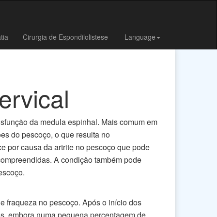
tia
Cirurgia de Espondilolistese
Language
ervical
disfunção da medula espinhal. Mais comum em
es do pescoço, o que resulta no
e por causa da artrite no pescoço que pode
e compreendidas. A condição também pode
escoço.
 e fraqueza no pescoço. Após o início dos
anos, embora numa pequena percentagem de