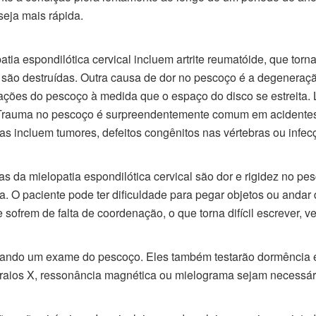
seja mais rápida.
tia espondilótica cervical incluem artrite reumatóide, que torn
 são destruídas. Outra causa de dor no pescoço é a degeneraçã
lações do pescoço à medida que o espaço do disco se estreita
auma no pescoço é surpreendentemente comum em acidentes ao d
as incluem tumores, defeitos congênitos nas vértebras ou infec
as da mielopatia espondilótica cervical são dor e rigidez no p
. O paciente pode ter dificuldade para pegar objetos ou andar 
sofrem de falta de coordenação, o que torna difícil escrever, ve
zando um exame do pescoço. Eles também testarão dormência 
 raios X, ressonância magnética ou mielograma sejam necessár