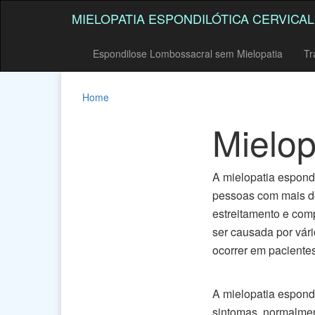
MIELOPATIA ESPONDILÓTICA CERVICAL
Espondilose Lombossacral sem Mielopatia
Tr
Home
Mielop
A mielopatia espond
pessoas com mais de
estreitamento e com
ser causada por vár
ocorrer em paciente
A mielopatia espondi
sintomas, normalme