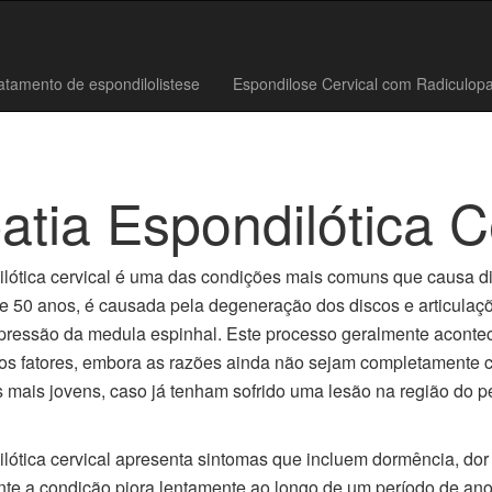
atamento de espondilolistese
Espondilose Cervical com Radiculopa
atia Espondilótica C
ilótica cervical é uma das condições mais comuns que causa 
 50 anos, é causada pela degeneração dos discos e articulaçõ
pressão da medula espinhal. Este processo geralmente acontec
ios fatores, embora as razões ainda não sejam completament
s mais jovens, caso já tenham sofrido uma lesão na região do p
lótica cervical apresenta sintomas que incluem dormência, dor
nte a condição piora lentamente ao longo de um período de 