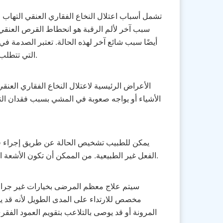
تشمل أسباب اعتلال النخاع الفقاري العنقي التهاب
سبب آخر لألم الرقبة هو انحطاط القرص العنق
أيضًا سبب شائع آخر لهذه الحالة. تعتبر الصدمة في
التي تتطلب الاحتكاك الجسدي. وتشمل الأسباب الأخرى الأورام والعيوب الخلقية في الفقرات أو الالتهابات.
الأعراض الرئيسية لاعتلال النخاع الفقاري العن
الأشياء أو يواجه صعوبة في المشي بسبب فقدان التوا
يمكن للطبيب تشخيص الحالة عن طريق إجراء ف
الفعل غير الطبيعية. من الممكن أن تكون الأشعة السينية أو التصوير بالرنين المغناطيسي أو تصوير النخاع ضرورية لتشخيص الحالة بشكل صحيح.
سيتم علاج معظم المرضى بخيارات غير جراحي
مخصص للارتداء على المدى الطويل لأنه قد ي
المرونة أو قد يوصى بالتلاعب بتقويم العمود الفقر