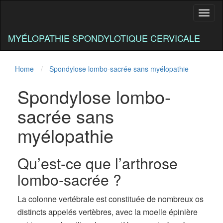
Toggl
naviga
MYÉLOPATHIE SPONDYLOTIQUE CERVICALE
Home
Spondylose lombo-sacrée sans myélopathie
Spondylose lombo-
sacrée sans
myélopathie
Qu’est-ce que l’arthrose
lombo-sacrée ?
La colonne vertébrale est constituée de nombreux os
distincts appelés vertèbres, avec la moelle épinière