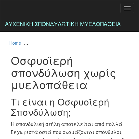
Toggl
naviga
ΑΥΧΕΝΙΚΉ ΣΠΟΝΔΥΛΩΤΙΚΉ ΜΥΕΛΟΠΆΘΕΙΑ
Home
Οσφυοϊερή σπονδύλωση χωρίς μυελοπάθεια
Οσφυοϊερή
σπονδύλωση χωρίς
μυελοπάθεια
Τι είναι η Οσφυοϊερή
Σπονδύλωση;
Η σπονδυλική στήλη αποτελείται από πολλά
ξεχωριστά οστά που ονομάζονται σπόνδυλοι,