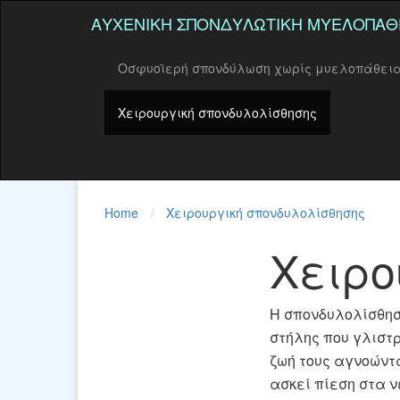
ΑΥΧΕΝΙΚΉ ΣΠΟΝΔΥΛΩΤΙΚΉ ΜΥΕΛΟΠΆΘ
Οσφυοϊερή σπονδύλωση χωρίς μυελοπάθει
Χειρουργική σπονδυλολίσθησης
Home
Χειρουργική σπονδυλολίσθησης
Χειρο
Η σπονδυλολίσθησ
στήλης που γλιστ
ζωή τους αγνοώντ
ασκεί πίεση στα 