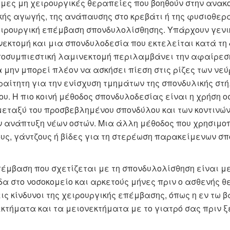
μες μη χειρουργικές θεραπείες που βοηθούν στην ανακο
ς αγωγής, της ανάπαυσης στο κρεβάτι ή της φυσιοθερ
ειρουργική επέμβαση σπονδυλολίσθησης. Υπάρχουν γενικ
εκτομή και μια σπονδυλοδεσία που εκτελείται κατά τη 
αποσυμπιεστική λαμινεκτομή περιλαμβάνει την αφαίρεσ
α μην μπορεί πλέον να ασκήσει πίεση στις ρίζες των νε
αίτητη για την ενίσχυση τμημάτων της σπονδυλικής στή
υ. Η πιο κοινή μέθοδος σπονδυλοδεσίας είναι η χρήση 
εταξύ του προσβεβλημένου σπονδύλου και των κοντινών
ην ανάπτυξη νέων οστών. Μια άλλη μέθοδος που χρησιμο
ς, γάντζους ή βίδες για τη στερέωση παρακείμενων σπ
επέμβαση που σχετίζεται με τη σπονδυλολίσθηση είναι μ
 στο νοσοκομείο και αρκετούς μήνες πριν ο ασθενής θε
ις κίνδυνοι της χειρουργικής επέμβασης, όπως η εν τω 
κτήματα και τα μειονεκτήματα με το γιατρό σας πριν ξ