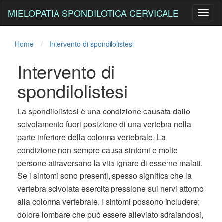
MIELOPATIA SPONDILOTICA CERVICALE
Toggl
naviga
Home
Intervento di spondilolistesi
Intervento di
spondilolistesi
La spondilolistesi è una condizione causata dallo
scivolamento fuori posizione di una vertebra nella
parte inferiore della colonna vertebrale. La
condizione non sempre causa sintomi e molte
persone attraversano la vita ignare di esserne malati.
Se i sintomi sono presenti, spesso significa che la
vertebra scivolata esercita pressione sui nervi attorno
alla colonna vertebrale. I sintomi possono includere;
dolore lombare che può essere alleviato sdraiandosi,