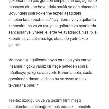
çəkənlərin ən çox görülən simptomları baş ağrısı ilə
müşayiət olunan boyundakı sərtlik və ağrı olacaqdır.
Boyundakı sinir köklərinə təzyiq aşağıdakı
simptomlara səbəb olur:** çiyinlərdə və ya qollarda
karıncalanma və ya uyuşma; qollarda və ayaqlarda
sancaqlar və iynələr; əllərdə və ayaqlarda hiss itkisi,
koordinasiya çatışmazlığı, eləcə də yeriməkdə
çətinlik.
Vəziyyəti yüngülləşdirməyin bir neçə yolu var və
insanların çoxu yalnız bir neçə həftədən sonra
müalicəyə yaxşı cavab verir. Bununla belə, xəstə
qocalmağa davam etdikcə bu vəziyyət tez-tez
təkrarlana bilər:**
Tez-tez üzgüçülük və ya gəzinti kimi məşq
simptomları azaltmağa kömək edəcək, həmçinin