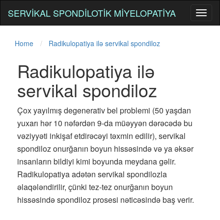
SERVIKAL SPONDILOTIK MIYELOPATIYA
Toggl
naviga
Home
Radikulopatiya ilə servikal spondiloz
Radikulopatiya ilə
servikal spondiloz
Çox yayılmış degenerativ bel problemi (50 yaşdan
yuxarı hər 10 nəfərdən 9-da müəyyən dərəcədə bu
vəziyyəti inkişaf etdirəcəyi təxmin edilir), servikal
spondiloz onurğanın boyun hissəsində və ya əksər
insanların bildiyi kimi boyunda meydana gəlir.
Radikulopatiya adətən servikal spondilozla
əlaqələndirilir, çünki tez-tez onurğanın boyun
hissəsində spondiloz prosesi nəticəsində baş verir.