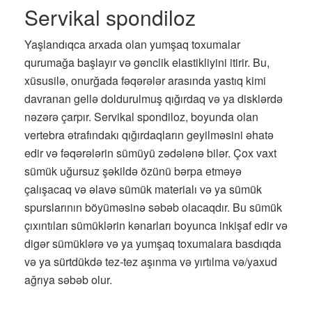
Servikal spondiloz
Yaşlandıqca arxada olan yumşaq toxumalar
qurumağa başlayır və gənclik elastikliyini itirir. Bu,
xüsusilə, onurğada fəqərələr arasında yastıq kimi
davranan gellə doldurulmuş qığırdaq və ya disklərdə
nəzərə çarpır. Servikal spondiloz, boyunda olan
vertebra ətrafındakı qığırdaqların geyilməsini əhatə
edir və fəqərələrin sümüyü zədələnə bilər. Çox vaxt
sümük uğursuz şəkildə özünü bərpa etməyə
çalışacaq və əlavə sümük materialı və ya sümük
spurslarının böyüməsinə səbəb olacaqdır. Bu sümük
çıxıntıları sümüklərin kənarları boyunca inkişaf edir və
digər sümüklərə və ya yumşaq toxumalara basdıqda
və ya sürtdükdə tez-tez aşınma və yırtılma və/yaxud
ağrıya səbəb olur.