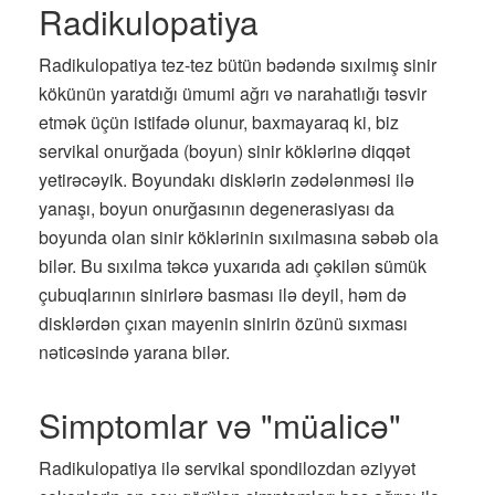
Radikulopatiya
Radikulopatiya tez-tez bütün bədəndə sıxılmış sinir
kökünün yaratdığı ümumi ağrı və narahatlığı təsvir
etmək üçün istifadə olunur, baxmayaraq ki, biz
servikal onurğada (boyun) sinir köklərinə diqqət
yetirəcəyik. Boyundakı disklərin zədələnməsi ilə
yanaşı, boyun onurğasının degenerasiyası da
boyunda olan sinir köklərinin sıxılmasına səbəb ola
bilər. Bu sıxılma təkcə yuxarıda adı çəkilən sümük
çubuqlarının sinirlərə basması ilə deyil, həm də
disklərdən çıxan mayenin sinirin özünü sıxması
nəticəsində yarana bilər.
Simptomlar və "müalicə"
Radikulopatiya ilə servikal spondilozdan əziyyət